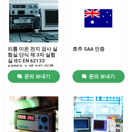
리튬 이온 전지 검사 실
호주 SAA 인증
험실 단식 제 3자 실험
실 IEC EN 62133
60950-1 제 3자 인증
서비스
문의 보내기
문의 보내기
집
시험 산물
증명 서비스