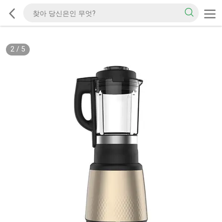
2
/
5